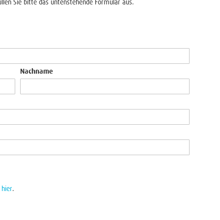
üllen Sie bitte das untenstehende Formular aus.
Nachname
e
hier
.